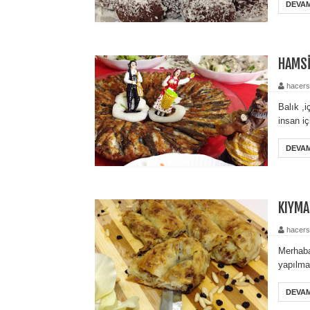
DEVAM
HAMSİ
hacers
Balık ,
insan i
DEVAM
KIYMA
hacers
Merhaba
yapılmas
DEVAM