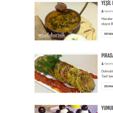
YEŞİL
hacers
Havalar
oluyor.B
DEVAM
PIRAS
hacers
Dolmalı
Tarif b
DEVAM
YUMUR