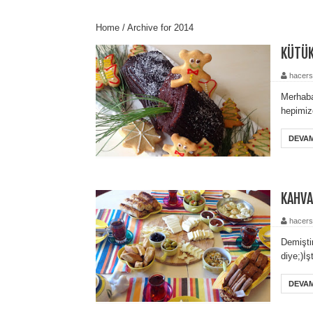
Home
/
Archive for 2014
KÜTÜK
hacers
Merhaba;
hepimiz
DEVAM
KAHVA
hacers
Demişti
diye;)İş
DEVAM