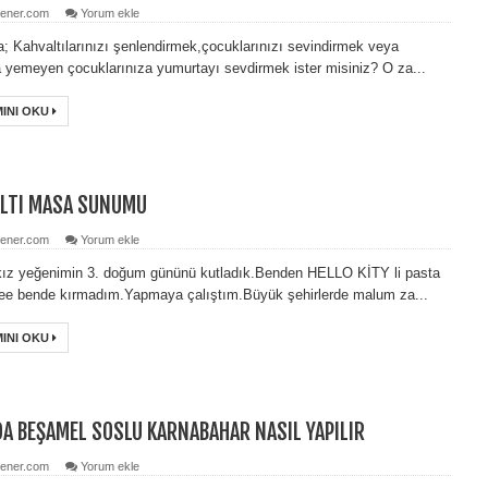
ener.com
Yorum ekle
; Kahvaltılarınızı şenlendirmek,çocuklarınızı sevindirmek veya
 yemeyen çocuklarınıza yumurtayı sevdirmek ister misiniz? O za...
INI OKU
LTI MASA SUNUMU
ener.com
Yorum ekle
ız yeğenimin 3. doğum gününü kutladık.Benden HELLO KİTY li pasta
Eee bende kırmadım.Yapmaya çalıştım.Büyük şehirlerde malum za...
INI OKU
DA BEŞAMEL SOSLU KARNABAHAR NASIL YAPILIR
ener.com
Yorum ekle