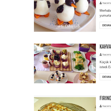
hacers
Merhaba
yumurta
DEVAM
KAHVA
hacers
Küçük k
istedi.
DEVAM
FIRIN
hacers