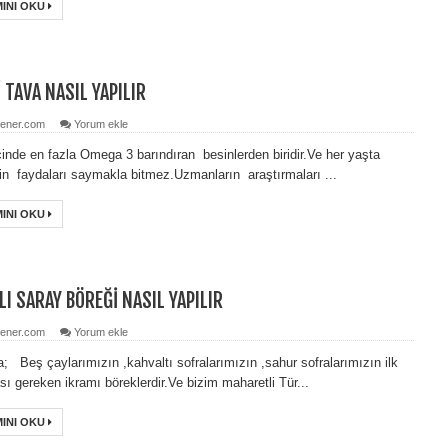
INI OKU
 TAVA NASIL YAPILIR
ener.com
Yorum ekle
içinde en fazla Omega 3 barındıran besinlerden biridir.Ve her yaşta
çin faydaları saymakla bitmez.Uzmanların araştırmaları ...
INI OKU
LI SARAY BÖREĞİ NASIL YAPILIR
ener.com
Yorum ekle
; Beş çaylarımızın ,kahvaltı sofralarımızın ,sahur sofralarımızın ilk
ı gereken ikramı böreklerdir.Ve bizim maharetli Tür...
INI OKU