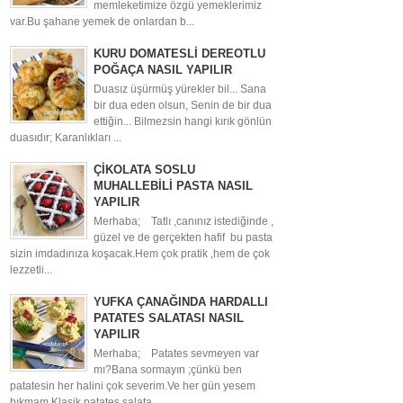
memleketimize özgü yemeklerimiz
var.Bu şahane yemek de onlardan b...
KURU DOMATESLİ DEREOTLU
POĞAÇA NASIL YAPILIR
Duasız üşürmüş yürekler bil... Sana
bir dua eden olsun, Senin de bir dua
ettiğin... Bilmezsin hangi kırık gönlün
duasıdır; Karanlıkları ...
ÇİKOLATA SOSLU
MUHALLEBİLİ PASTA NASIL
YAPILIR
Merhaba; Tatlı ,canınız istediğinde ,
güzel ve de gerçekten hafif bu pasta
sizin imdadınıza koşacak.Hem çok pratik ,hem de çok
lezzetli...
YUFKA ÇANAĞINDA HARDALLI
PATATES SALATASI NASIL
YAPILIR
Merhaba; Patates sevmeyen var
mı?Bana sormayın ;çünkü ben
patatesin her halini çok severim.Ve her gün yesem
bıkmam.Klasik patates salata...