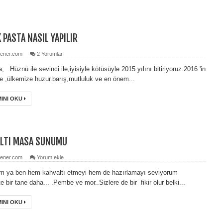
 PASTA NASIL YAPILIR
ener.com
2 Yorumlar
 Hüznü ile sevinci ile,iyisiyle kötüsüyle 2015 yılını bitiriyoruz.2016 'in
e ,ülkemize huzur.barış,mutluluk ve en önem...
INI OKU
LTI MASA SUNUMU
ener.com
Yorum ekle
m ya ben hem kahvaltı etmeyi hem de hazırlamayı seviyorum
te bir tane daha... .Pembe ve mor..Sizlere de bir fikir olur belki...
INI OKU