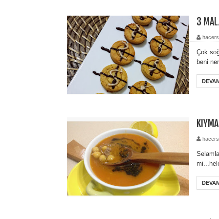
3 MAL
hacers
Çok soğ
beni ne
DEVAM
KIYMA
hacers
Selamlar
mi...he
DEVAM