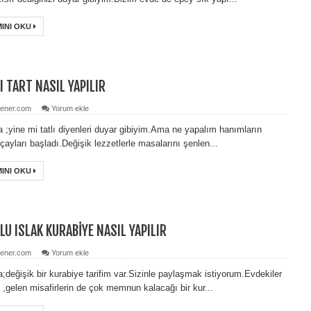
INI OKU
I TART NASIL YAPILIR
ener.com
Yorum ekle
 ;yine mi tatlı diyenleri duyar gibiyim.Ama ne yapalım hanımların
,çayları başladı.Değişik lezzetlerle masalarını şenlen...
INI OKU
LU ISLAK KURABİYE NASIL YAPILIR
ener.com
Yorum ekle
;değişik bir kurabiye tarifim var.Sizinle paylaşmak istiyorum.Evdekiler
 ,gelen misafirlerin de çok memnun kalacağı bir kur...