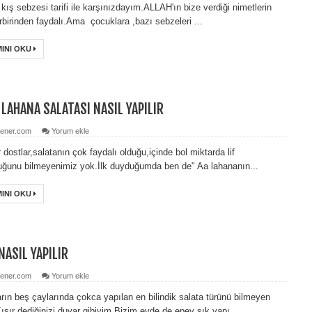
 kış sebzesi tarifi ile karşınızdayım.ALLAH'ın bize verdiği nimetlerin
rbirinden faydalı.Ama çocuklara ,bazı sebzeleri ...
INI OKU
 LAHANA SALATASI NASIL YAPILIR
ener.com
Yorum ekle
 dostlar,salatanın çok faydalı olduğu,içinde bol miktarda lif
ğunu bilmeyenimiz yok.İlk duyduğumda ben de" Aa lahananın...
INI OKU
NASIL YAPILIR
ener.com
Yorum ekle
rın beş çaylarında çokca yapılan en bilindik salata türünü bilmeyen
ısır dediğinizi duyar gibiyim.Bizim evde de epey sık yapı...