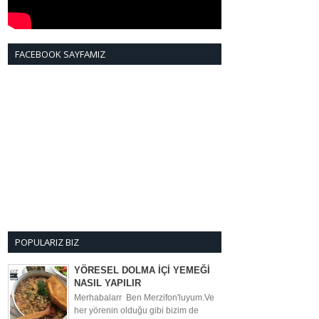
FACEBOOK SAYFAMIZ
POPULARIZ BIZ
YÖRESEL DOLMA İÇİ YEMEĞİ
NASIL YAPILIR
Merhabalarr Ben Merzifon'luyum.Ve
her yörenin olduğu gibi bizim de