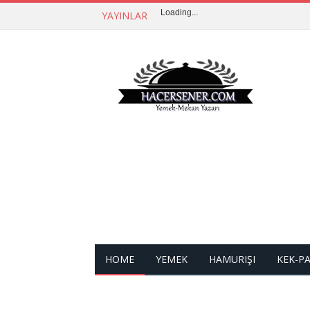
Loading...
YAYINLAR
HOME
YEMEK
HAMURIŞI
KEK-P
İLETIŞIM