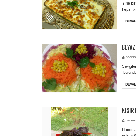
Yine bir
hepsi bi
DEVAM
BEYAZ
hacers
Sevgiler
bulundu
DEVAM
KISIR 
hacers
Hanımla
yoktur.K