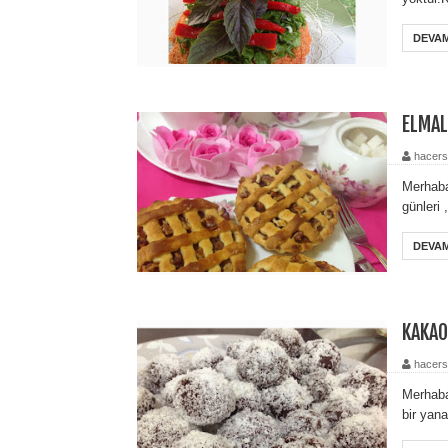
DEVAM
ELMAL
hacers
Merhaba
günleri 
DEVAM
KAKAO
hacers
Merhaba
bir yana