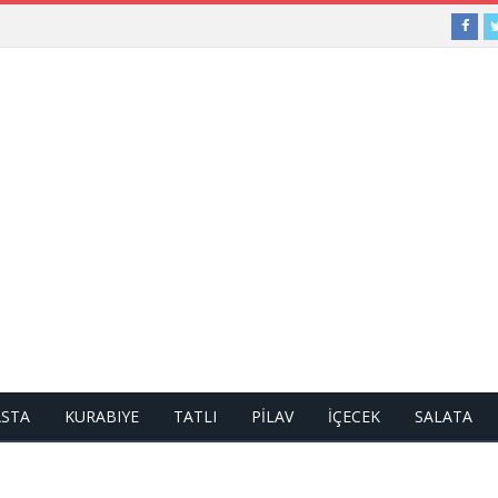
ASTA
KURABIYE
TATLI
PİLAV
İÇECEK
SALATA