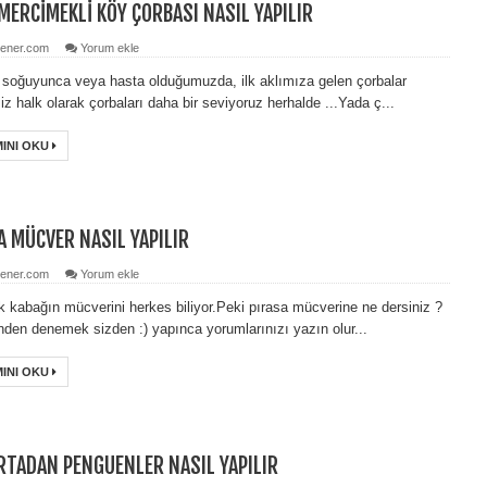
 MERCİMEKLİ KÖY ÇORBASI NASIL YAPILIR
ener.com
Yorum ekle
 soğuyunca veya hasta olduğumuzda, ilk aklımıza gelen çorbalar
iz halk olarak çorbaları daha bir seviyoruz herhalde ...Yada ç...
INI OKU
A MÜCVER NASIL YAPILIR
ener.com
Yorum ekle
k kabağın mücverini herkes biliyor.Peki pırasa mücverine ne dersiniz ?
enden denemek sizden :) yapınca yorumlarınızı yazın olur...
INI OKU
TADAN PENGUENLER NASIL YAPILIR