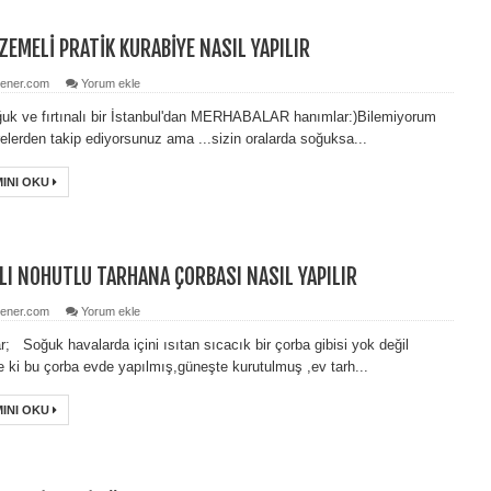
ZEMELİ PRATİK KURABİYE NASIL YAPILIR
ener.com
Yorum ekle
uk ve fırtınalı bir İstanbul'dan MERHABALAR hanımlar:)Bilemiyorum
relerden takip ediyorsunuz ama ...sizin oralarda soğuksa...
INI OKU
LI NOHUTLU TARHANA ÇORBASI NASIL YAPILIR
ener.com
Yorum ekle
; Soğuk havalarda içini ısıtan sıcacık bir çorba gibisi yok değil
le ki bu çorba evde yapılmış,güneşte kurutulmuş ,ev tarh...
INI OKU