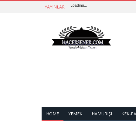
Loading...
YAYINLAR
HOME
YEMEK
HAMURIŞI
KEK-P
İLETIŞIM