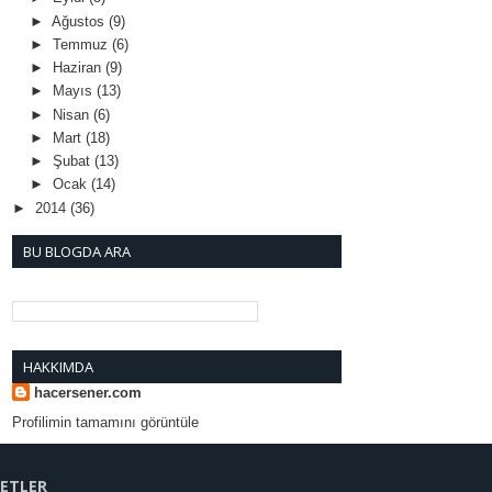
►
Ağustos
(9)
►
Temmuz
(6)
►
Haziran
(9)
►
Mayıs
(13)
►
Nisan
(6)
►
Mart
(18)
►
Şubat
(13)
►
Ocak
(14)
►
2014
(36)
BU BLOGDA ARA
HAKKIMDA
hacersener.com
Profilimin tamamını görüntüle
KETLER