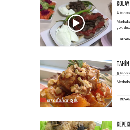
KOLAY
hacers
Merhaba
çok dış
DEVAM
TAHİN
hacers
M
.
DEVAM
KEPEK