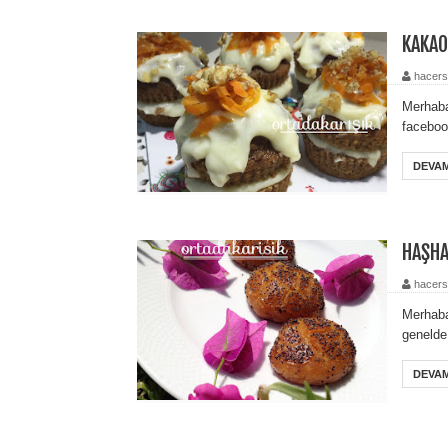
KAKAO
hacers
Merhaba
faceboo
DEVAM
HAŞHA
hacers
Merhaba
genelde
DEVAM