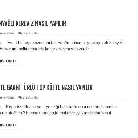
NYAĞLI KEREVİZ NASIL YAPILIR
ener.com
6 Yorumlar
; Evett bir kış sebzesi tarifim var.Ama inanın yapılışı çok kolay.Ve
.Biliyorum .belki aranızda kereviz sevmeyen vardır....
INI OKU
TE GARNİTÜRLÜ TOP KÖFTE NASIL YAPILIR
ener.com
7 Yorumlar
; Kışın özellikle akşam yemeği bulmak konusunda biz,hanımlar
yoruz değil mi? Ispanak ,pırasa,karnabahar ,yazın dolaba konul...
INI OKU