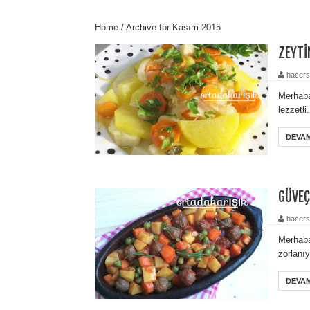
Home
/
Archive for Kasım 2015
ZEYTİ
hacers
Merhaba
lezzetli
DEVAM
GÜVEÇ
hacers
Merhaba
zorlanı
DEVAM