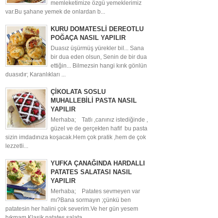
memleketimize özgü yemeklerimiz
var.Bu şahane yemek de onlardan b...
KURU DOMATESLİ DEREOTLU
POĞAÇA NASIL YAPILIR
Duasız üşürmüş yürekler bil... Sana
bir dua eden olsun, Senin de bir dua
ettiğin... Bilmezsin hangi kırık gönlün
duasıdır; Karanlıkları ...
ÇİKOLATA SOSLU
MUHALLEBİLİ PASTA NASIL
YAPILIR
Merhaba; Tatlı ,canınız istediğinde ,
güzel ve de gerçekten hafif bu pasta
sizin imdadınıza koşacak.Hem çok pratik ,hem de çok
lezzetli...
YUFKA ÇANAĞINDA HARDALLI
PATATES SALATASI NASIL
YAPILIR
Merhaba; Patates sevmeyen var
mı?Bana sormayın ;çünkü ben
patatesin her halini çok severim.Ve her gün yesem
bıkmam.Klasik patates salata...