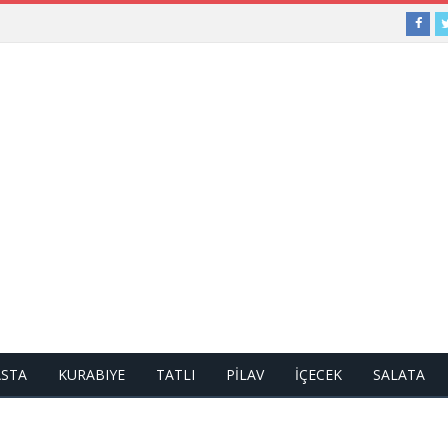
ASTA
KURABIYE
TATLI
PİLAV
İÇECEK
SALATA