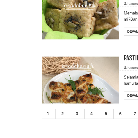
hacers
Merhaba
mi?Bana
DEVAM
PASTI
hacers
Selamla
hamurlar
DEVAM
1
2
3
4
5
6
7