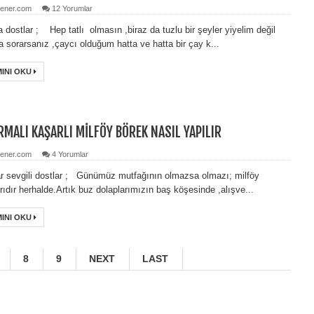
ener.com
12 Yorumlar
 dostlar ; Hep tatlı olmasın ,biraz da tuzlu bir şeyler yiyelim değil
 sorarsanız ,çaycı olduğum hatta ve hatta bir çay k...
INI OKU
RMALI KAŞARLI MİLFÖY BÖREK NASIL YAPILIR
ener.com
4 Yorumlar
r sevgili dostlar ; Günümüz mutfağının olmazsa olmazı; milföy
ıdır herhalde.Artık buz dolaplarımızın baş köşesinde ,alışve...
INI OKU
8
9
NEXT
LAST