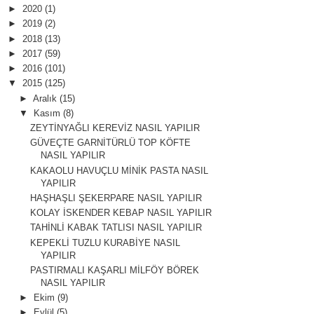
►
2020
(1)
►
2019
(2)
►
2018
(13)
►
2017
(59)
►
2016
(101)
▼
2015
(125)
►
Aralık
(15)
▼
Kasım
(8)
ZEYTİNYAĞLI KEREVİZ NASIL YAPILIR
GÜVEÇTE GARNİTÜRLÜ TOP KÖFTE
NASIL YAPILIR
KAKAOLU HAVUÇLU MİNİK PASTA NASIL
YAPILIR
HAŞHAŞLI ŞEKERPARE NASIL YAPILIR
KOLAY İSKENDER KEBAP NASIL YAPILIR
TAHİNLİ KABAK TATLISI NASIL YAPILIR
KEPEKLİ TUZLU KURABİYE NASIL
YAPILIR
PASTIRMALI KAŞARLI MİLFÖY BÖREK
NASIL YAPILIR
►
Ekim
(9)
►
Eylül
(5)