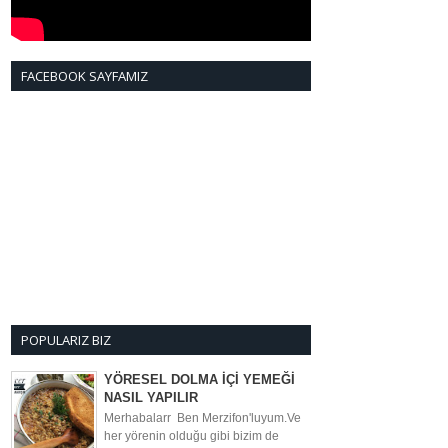
FACEBOOK SAYFAMIZ
POPULARIZ BIZ
YÖRESEL DOLMA İÇİ YEMEĞİ
NASIL YAPILIR
Merhabalarr Ben Merzifon'luyum.Ve
her yörenin olduğu gibi bizim de