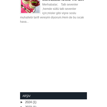
Merhabalar; Tatlı sevenler
,hemde sütlü tatlı sevenler
için;misler gibi vişne soslu
muhallebi tarifi vereyim diyorum.Hem de bu sıcak
hava...
ARŞIV
►
2024
(1)