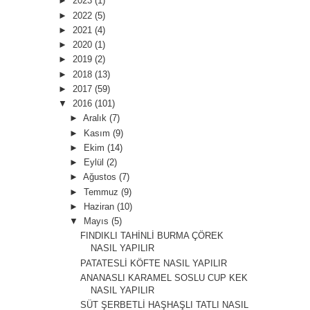
►
2023
(1)
►
2022
(5)
►
2021
(4)
►
2020
(1)
►
2019
(2)
►
2018
(13)
►
2017
(59)
▼
2016
(101)
►
Aralık
(7)
►
Kasım
(9)
►
Ekim
(14)
►
Eylül
(2)
►
Ağustos
(7)
►
Temmuz
(9)
►
Haziran
(10)
▼
Mayıs
(5)
FINDIKLI TAHİNLİ BURMA ÇÖREK
NASIL YAPILIR
PATATESLİ KÖFTE NASIL YAPILIR
ANANASLI KARAMEL SOSLU CUP KEK
NASIL YAPILIR
SÜT ŞERBETLİ HAŞHAŞLI TATLI NASIL