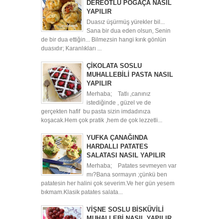
DEREOTLU POĞAÇA NASIL
YAPILIR
Duasız üşürmüş yürekler bil...
Sana bir dua eden olsun, Senin
de bir dua ettiğin... Bilmezsin hangi kırık gönlün
duasıdır; Karanlıkları ...
ÇİKOLATA SOSLU
MUHALLEBİLİ PASTA NASIL
YAPILIR
Merhaba; Tatlı ,canınız
istediğinde , güzel ve de
gerçekten hafif bu pasta sizin imdadınıza
koşacak.Hem çok pratik ,hem de çok lezzetli...
YUFKA ÇANAĞINDA
HARDALLI PATATES
SALATASI NASIL YAPILIR
Merhaba; Patates sevmeyen var
mı?Bana sormayın ;çünkü ben
patatesin her halini çok severim.Ve her gün yesem
bıkmam.Klasik patates salata...
VİŞNE SOSLU BİSKÜVİLİ
MUHALLEBİ NASIL YAPILIR