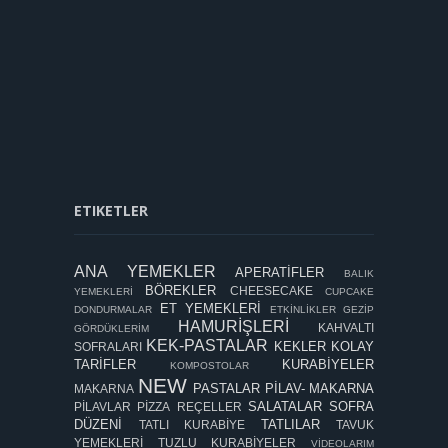
ETIKETLER
ANA YEMEKLER
APERATİFLER
BALIK
BÖREKLER
CHEESECAKE
YEMEKLERİ
CUPCAKE
ET YEMEKLERİ
DONDURMALAR
ETKİNLİKLER
GEZİP
HAMURİŞLERİ
KAHVALTI
GÖRDÜKLERİM
KEK-PASTALAR
KEKLER
KOLAY
SOFRALARI
TARİFLER
KURABİYELER
KOMPOSTOLAR
NEW
PASTALAR
PİLAV- MAKARNA
MAKARNA
SALATALAR
SOFRA
PİLAVLAR
PİZZA
REÇELLER
DÜZENİ
TATLILAR
TATLI KURABİYE
TAVUK
YEMEKLERİ
TUZLU KURABİYELER
VİDEOLARIM