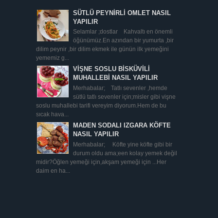
SÜTLÜ PEYNİRLİ OMLET NASIL
YAPILIR
Selamlar ;dostlar Kahvaltı en önemli
öğünümüz.En azından bir yumurta ,bir
dilim peynir ,bir dilim ekmek ile günün ilk yemeğini
yememiz g...
VİŞNE SOSLU BİSKÜVİLİ
MUHALLEBİ NASIL YAPILIR
Merhabalar; Tatlı sevenler ,hemde
sütlü tatlı sevenler için;misler gibi vişne
soslu muhallebi tarifi vereyim diyorum.Hem de bu
sıcak hava...
MADEN SODALI IZGARA KÖFTE
NASIL YAPILIR
Merhabalar; Köfte yine köfte gibi bir
durum oldu ama;een kolay yemek değil
midir?Öğlen yemeği için,akşam yemeği için ...Her
daim en ha...