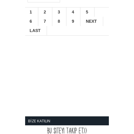
1
2
3
4
5
6
7
8
9
NEXT
LAST
BİZE KATILIN