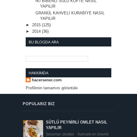
İKİ BİBERLİ SULU KÖFTE NASIL
YAPILIR
GRANÜL KAHVELİ KURABİYE NASIL
YAPILIR
►
2015
(125)
►
2014
(36)
BU BLOGDA ARA
HAKKIMDA
hacersener.com
Profilimin tamamını görüntüle
POPULARIZ BIZ
SÜTLÜ PEYNİRLİ OMLET NASIL
YAPILIR
Selamlar ;dostlar Kahvaltı en önemli