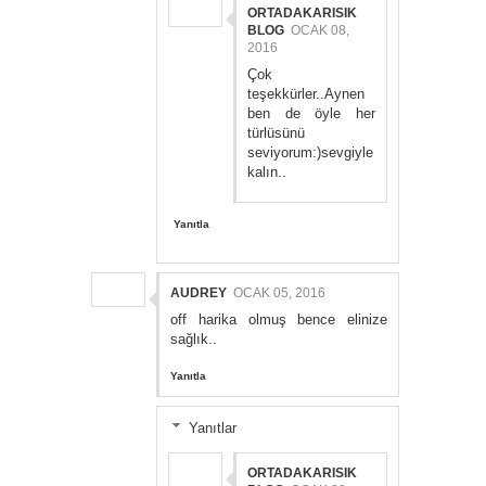
ORTADAKARISIK
BLOG
OCAK 08,
2016
Çok
teşekkürler..Aynen
ben de öyle her
türlüsünü
seviyorum:)sevgiyle
kalın..
Yanıtla
AUDREY
OCAK 05, 2016
off harika olmuş bence elinize
sağlık..
Yanıtla
Yanıtlar
ORTADAKARISIK