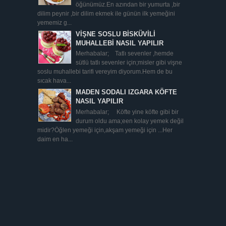
öğünümüz.En azından bir yumurta ,bir
dilim peynir ,bir dilim ekmek ile günün ilk yemeğini
yememiz g...
VİŞNE SOSLU BİSKÜVİLİ
MUHALLEBİ NASIL YAPILIR
Merhabalar; Tatlı sevenler ,hemde
sütlü tatlı sevenler için;misler gibi vişne
soslu muhallebi tarifi vereyim diyorum.Hem de bu
sıcak hava...
MADEN SODALI IZGARA KÖFTE
NASIL YAPILIR
Merhabalar; Köfte yine köfte gibi bir
durum oldu ama;een kolay yemek değil
midir?Öğlen yemeği için,akşam yemeği için ...Her
daim en ha...