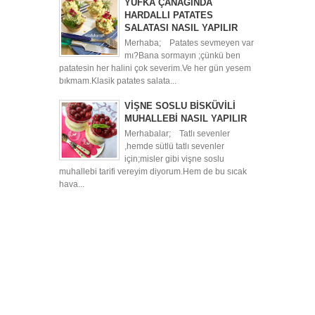
YUFKA ÇANAĞINDA
HARDALLI PATATES
SALATASI NASIL YAPILIR
Merhaba; Patates sevmeyen var
mı?Bana sormayın ;çünkü ben
patatesin her halini çok severim.Ve her gün yesem
bıkmam.Klasik patates salata...
VİŞNE SOSLU BİSKÜVİLİ
MUHALLEBİ NASIL YAPILIR
Merhabalar; Tatlı sevenler
,hemde sütlü tatlı sevenler
için;misler gibi vişne soslu
muhallebi tarifi vereyim diyorum.Hem de bu sıcak
hava...