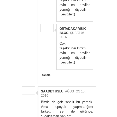
teşekkürler.Bizim
evin en sevilen
yemeği diyebilirim
.Sevgiler:)
ORTADAKARISIK
BLOG
ŞUBAT 06,
2016
Çok
teşekkürler.Bizim
evin en sevilen
yemeği diyebilirim
.Sevgiler:)
Yanıtla
SAADET USLU
AĞUSTOS 15,
2016
Bizde de çok sevilir bu yemek.
Ama epeydir yapmadığımı
farkettim sen de görünce.
Sıcaklardan sanırım