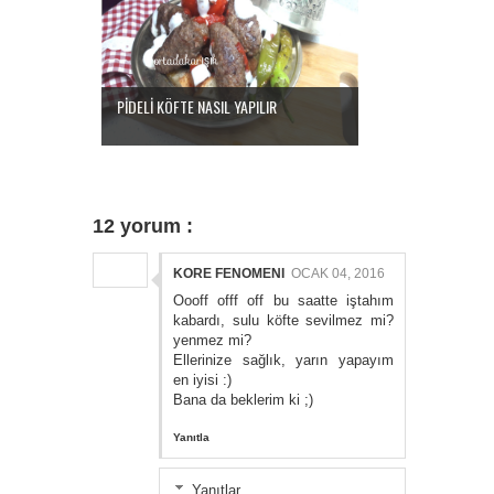
PİDELİ KÖFTE NASIL YAPILIR
12 yorum :
KORE FENOMENI
OCAK 04, 2016
Oooff offf off bu saatte iştahım
kabardı, sulu köfte sevilmez mi?
yenmez mi?
Ellerinize sağlık, yarın yapayım
en iyisi :)
Bana da beklerim ki ;)
Yanıtla
Yanıtlar