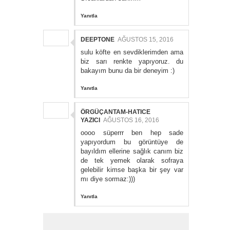
Yanıtla
DEEPTONE
AĞUSTOS 15, 2016
sulu köfte en sevdiklerimden ama
biz sarı renkte yapıyoruz. du
bakayım bunu da bir deneyim :)
Yanıtla
ÖRGÜÇANTAM-HATICE
YAZICI
AĞUSTOS 16, 2016
oooo süperrr ben hep sade
yapıyordum bu görüntüye de
bayıldım ellerine sağlık canım biz
de tek yemek olarak sofraya
gelebilir kimse başka bir şey var
mı diye sormaz:)))
Yanıtla