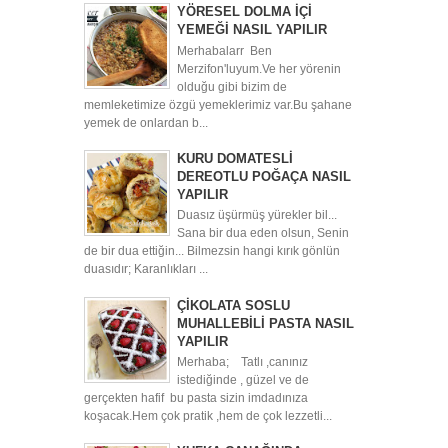
YÖRESEL DOLMA İÇİ
YEMEĞİ NASIL YAPILIR
Merhabalarr Ben
Merzifon'luyum.Ve her yörenin
olduğu gibi bizim de
memleketimize özgü yemeklerimiz var.Bu şahane
yemek de onlardan b...
KURU DOMATESLİ
DEREOTLU POĞAÇA NASIL
YAPILIR
Duasız üşürmüş yürekler bil...
Sana bir dua eden olsun, Senin
de bir dua ettiğin... Bilmezsin hangi kırık gönlün
duasıdır; Karanlıkları ...
ÇİKOLATA SOSLU
MUHALLEBİLİ PASTA NASIL
YAPILIR
Merhaba; Tatlı ,canınız
istediğinde , güzel ve de
gerçekten hafif bu pasta sizin imdadınıza
koşacak.Hem çok pratik ,hem de çok lezzetli...