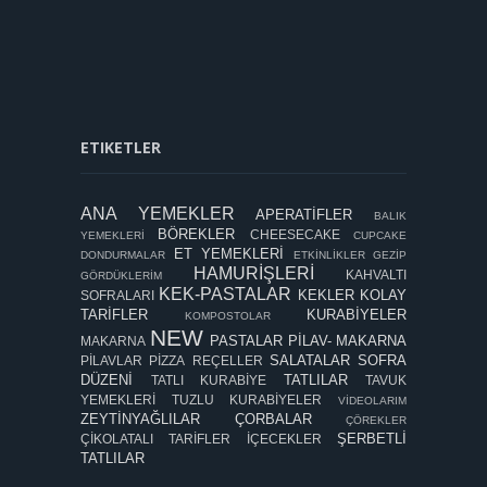
ETIKETLER
ANA YEMEKLER
APERATİFLER
BALIK
BÖREKLER
CHEESECAKE
YEMEKLERİ
CUPCAKE
ET YEMEKLERİ
DONDURMALAR
ETKİNLİKLER
GEZİP
HAMURİŞLERİ
KAHVALTI
GÖRDÜKLERİM
KEK-PASTALAR
KEKLER
KOLAY
SOFRALARI
TARİFLER
KURABİYELER
KOMPOSTOLAR
NEW
PASTALAR
PİLAV- MAKARNA
MAKARNA
SALATALAR
SOFRA
PİLAVLAR
PİZZA
REÇELLER
DÜZENİ
TATLILAR
TATLI KURABİYE
TAVUK
YEMEKLERİ
TUZLU KURABİYELER
VİDEOLARIM
ZEYTİNYAĞLILAR
ÇORBALAR
ÇÖREKLER
ŞERBETLİ
ÇİKOLATALI TARİFLER
İÇECEKLER
TATLILAR