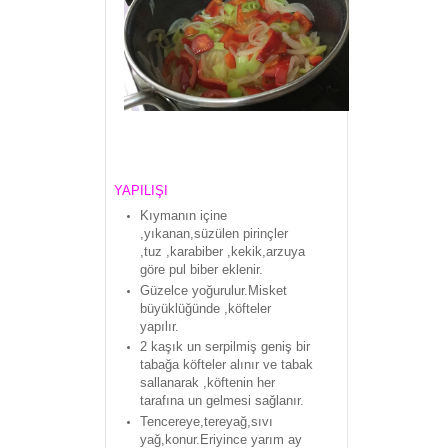
YAPILIŞI
Kıymanın içine
,yıkanan,süzülen pirinçler
,tuz ,karabiber ,kekik,arzuya
göre pul biber eklenir.
Güzelce yoğurulur.Misket
büyüklüğünde ,köfteler
yapılır.
2 kaşık un serpilmiş geniş bir
tabağa köfteler alınır ve tabak
sallanarak ,köftenin her
tarafına un gelmesi sağlanır.
Tencereye,tereyağ,sıvı
yağ,konur.Eriyince yarım ay