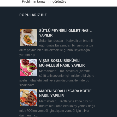
Profilimin tamamını görüntüle
POPULARIZ BIZ
SÜTLÜ PEYNİRLİ OMLET NASIL
YAPILIR
Selamlar ;dostlar Kahvaltı en önemli
öğünümüz.En azından bir yumurta ,bir
dilim peynir ,bir dilim ekmek ile günün ilk yemeğini
yememiz g...
VİŞNE SOSLU BİSKÜVİLİ
MUHALLEBİ NASIL YAPILIR
Merhabalar; Tatlı sevenler ,hemde
sütlü tatlı sevenler için;misler gibi vişne
soslu muhallebi tarifi vereyim diyorum.Hem de bu
sıcak hava...
MADEN SODALI IZGARA KÖFTE
NASIL YAPILIR
Merhabalar; Köfte yine köfte gibi bir
durum oldu ama;een kolay yemek değil
midir?Öğlen yemeği için,akşam yemeği için ...Her
daim en ha...