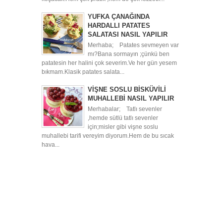
YUFKA ÇANAĞINDA
HARDALLI PATATES
SALATASI NASIL YAPILIR
Merhaba; Patates sevmeyen var
mı?Bana sormayın ;çünkü ben
patatesin her halini çok severim.Ve her gün yesem
bıkmam.Klasik patates salata...
VİŞNE SOSLU BİSKÜVİLİ
MUHALLEBİ NASIL YAPILIR
Merhabalar; Tatlı sevenler
,hemde sütlü tatlı sevenler
için;misler gibi vişne soslu
muhallebi tarifi vereyim diyorum.Hem de bu sıcak
hava...