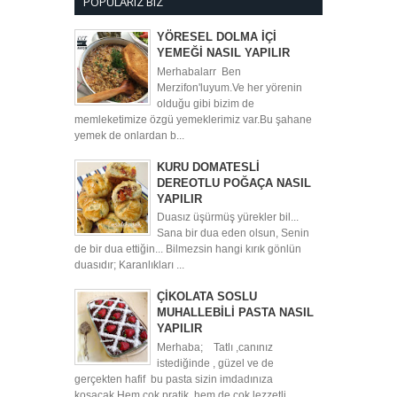
POPULARIZ BIZ
YÖRESEL DOLMA İÇİ
YEMEĞİ NASIL YAPILIR
Merhabalarr Ben
Merzifon'luyum.Ve her yörenin
olduğu gibi bizim de
memleketimize özgü yemeklerimiz var.Bu şahane
yemek de onlardan b...
KURU DOMATESLİ
DEREOTLU POĞAÇA NASIL
YAPILIR
Duasız üşürmüş yürekler bil...
Sana bir dua eden olsun, Senin
de bir dua ettiğin... Bilmezsin hangi kırık gönlün
duasıdır; Karanlıkları ...
ÇİKOLATA SOSLU
MUHALLEBİLİ PASTA NASIL
YAPILIR
Merhaba; Tatlı ,canınız
istediğinde , güzel ve de
gerçekten hafif bu pasta sizin imdadınıza
koşacak.Hem çok pratik ,hem de çok lezzetli...