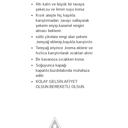
Altı kalın ve büyük bir tavaya
şeker,su ve limon suyu konur.
Kısık ateşte hiç kaşıkla
karıştırmadan ,tavayı sallayarak
şekerin eriyip,karamel rengini
alması beklenir.
sütlü çikolata rengi alan şekere
,tereyağ eklenip,kaşıkla karıştırılır.
Tereyağ eriyince ,krema eklenir ve
hızlıca karıştırılarak ocaktan alınır.
Bir kavanoza sıcakken konur.
Soğuyunca kapağı
kapatılır,buzdolabında muhafaza
edilir.
KOLAY GELSİN.AFİYET
OLSUN.BEREKETLİ OLSUN.