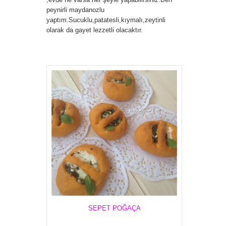
peynirli maydanozlu
yaptım.Sucuklu,patatesli,kıymalı,zeytinli
olarak da gayet lezzetli olacaktır.
SEPET POĞAÇA