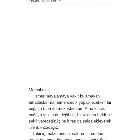
YEMEK TARİFLERİM
Merhabalar;
Hamur mayalamaya vakit bulamayan
arkadaşlarıma hemencecik yapabilecekleri bir
poğaça tarifi vermek istiyorum.Ama klasik
poğaça şeklin de değil de, biraz daha farklı bir
şekil vereceğiz.İçine biraz da salça ekleyerek
, renk katacağız.
Tabii iç malzemesi olarak ;ne isterseniz
,evde ne varsa her şeyle yapabilirsiniz.Ben