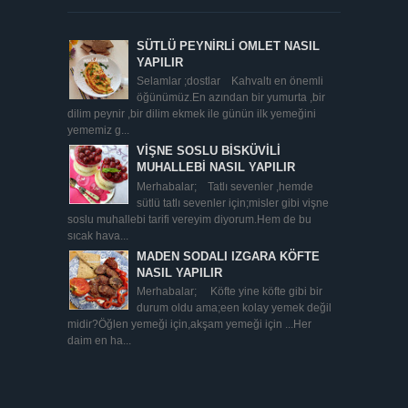
SÜTLÜ PEYNİRLİ OMLET NASIL
YAPILIR
Selamlar ;dostlar Kahvaltı en önemli
öğünümüz.En azından bir yumurta ,bir
dilim peynir ,bir dilim ekmek ile günün ilk yemeğini
yememiz g...
VİŞNE SOSLU BİSKÜVİLİ
MUHALLEBİ NASIL YAPILIR
Merhabalar; Tatlı sevenler ,hemde
sütlü tatlı sevenler için;misler gibi vişne
soslu muhallebi tarifi vereyim diyorum.Hem de bu
sıcak hava...
MADEN SODALI IZGARA KÖFTE
NASIL YAPILIR
Merhabalar; Köfte yine köfte gibi bir
durum oldu ama;een kolay yemek değil
midir?Öğlen yemeği için,akşam yemeği için ...Her
daim en ha...