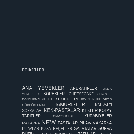
ETIKETLER
ANA YEMEKLER
APERATİFLER
BALIK
BÖREKLER
CHEESECAKE
YEMEKLERİ
CUPCAKE
ET YEMEKLERİ
DONDURMALAR
ETKİNLİKLER
GEZİP
HAMURİŞLERİ
KAHVALTI
GÖRDÜKLERİM
KEK-PASTALAR
KEKLER
KOLAY
SOFRALARI
TARİFLER
KURABİYELER
KOMPOSTOLAR
NEW
PASTALAR
PİLAV- MAKARNA
MAKARNA
SALATALAR
SOFRA
PİLAVLAR
PİZZA
REÇELLER
DÜZENİ
TATLILAR
TATLI KURABİYE
TAVUK