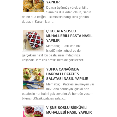
YAPILIR
Duasız üşürmüş yürekler bil...
Sana bir dua eden olsun, Senin
de bir dua ettiğin... Bilmezsin hangi kırık gönlün
duasıdır; Karanlıkları ...
ÇİKOLATA SOSLU
MUHALLEBİLİ PASTA NASIL
YAPILIR
Merhaba; Tatlı ,canınız
istediğinde , güzel ve de
gerçekten hafif bu pasta sizin imdadınıza
koşacak.Hem çok pratik ,hem de çok lezzetli...
YUFKA ÇANAĞINDA
HARDALLI PATATES
SALATASI NASIL YAPILIR
Merhaba; Patates sevmeyen var
mı?Bana sormayın ;çünkü ben
patatesin her halini çok severim.Ve her gün yesem
bıkmam.Klasik patates salata...
VİŞNE SOSLU BİSKÜVİLİ
MUHALLEBİ NASIL YAPILIR