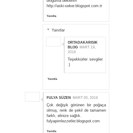
bloğuma beklerim
http://aski-seker.blogspot.com.tr
Yanıtla
Yanıtlar
ORTADAKARISIK
BLOG
MART 19,
2016
Teşekkürler sevgiler
:)
Yanıtla
FULYA SÜZEN
MART 05, 2016
Çok değişik görünen bir poğaça
olmuş, renk de şekil de tamamen
farklı, elinize sağlık.
fulyapimlezzetler.blogspot.com
Yanıtla