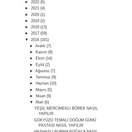
►
2022
(5)
►
2021
(4)
►
2020
(1)
►
2019
(2)
►
2018
(13)
►
2017
(59)
▼
2016
(101)
►
Aralık
(7)
►
Kasım
(9)
►
Ekim
(14)
►
Eylül
(2)
►
Ağustos
(7)
►
Temmuz
(9)
►
Haziran
(10)
►
Mayıs
(5)
►
Nisan
(9)
▼
Mart
(6)
YEŞİL MERCİMEKLİ BÖREK NASIL
YAPILIR
GÖKYÜZÜ TEMALI DOĞUM GÜNÜ
PASTASI NASIL YAPILIR
HAŞHAŞLI BURMA POĞAÇA NASIL