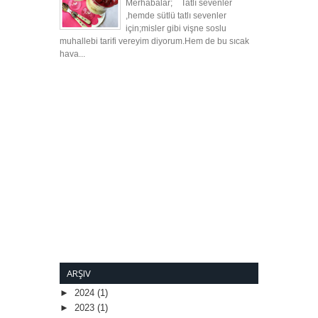
Merhabalar; Tatlı sevenler
,hemde sütlü tatlı sevenler
için;misler gibi vişne soslu
muhallebi tarifi vereyim diyorum.Hem de bu sıcak
hava...
ARŞIV
►
2024
(1)
►
2023
(1)