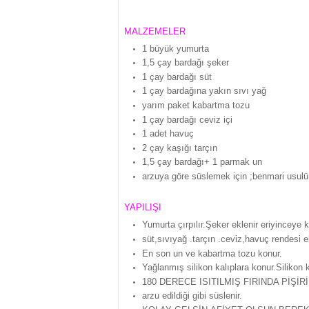
MALZEMELER
1 büyük yumurta
1,5 çay bardağı şeker
1 çay bardağı süt
1 çay bardağına yakın sıvı yağ
yarım paket kabartma tozu
1 çay bardağı ceviz içi
1 adet havuç
2 çay kaşığı tarçın
1,5 çay bardağı+ 1 parmak un
arzuya göre süslemek için ;benmari usulü er
YAPILIŞI
Yumurta çırpılır.Şeker eklenir eriyinceye ka
süt,sıvıyağ .tarçın .ceviz,havuç rendesi ekl
En son un ve kabartma tozu konur.
Yağlanmış silikon kalıplara konur.Silikon k
180 DERECE ISITILMIŞ FIRINDA PİŞİRİ
arzu edildiği gibi süslenir.