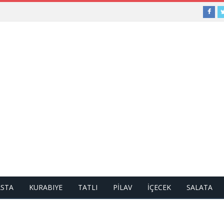
ASTA
KURABIYE
TATLI
PİLAV
İÇECEK
SALATA