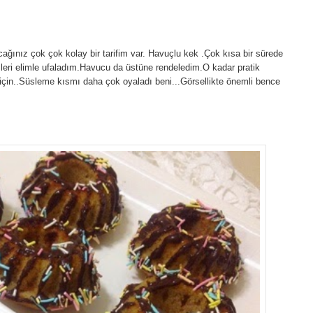
ağınız çok çok kolay bir tarifim var. Havuçlu kek .Çok kısa bir sürede
leri elimle ufaladım.Havucu da üstüne rendeledim.O kadar pratik
 için..Süsleme kısmı daha çok oyaladı beni...Görsellikte önemli bence