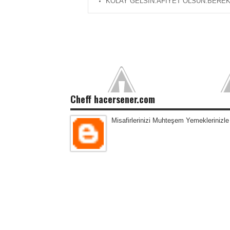
KOLAY GELSİN.AFİYET OLSUN.BEREK
Cheff hacersener.com
Misafirlerinizi Muhteşem Yemeklerinizle 