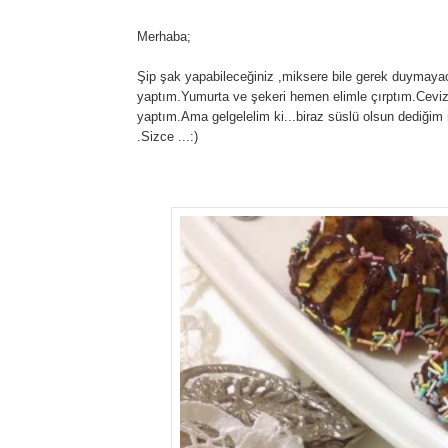
Merhaba;
Şip şak yapabileceğiniz ,miksere bile gerek duymayac
yaptım.Yumurta ve şekeri hemen elimle çırptım.Ceviz
yaptım.Ama gelgelelim ki...biraz süslü olsun dediğim
.Sizce ...:)