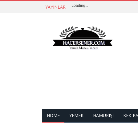
Loading...
YAYINLAR
HOME
YEMEK
HAMURIŞI
KEK-P
İLETIŞIM