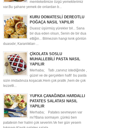
memleketimize özgü yemeklerimiz
var.Bu şahane yemek de onlardan b...
KURU DOMATESLİ DEREOTLU
POĞAÇA NASIL YAPILIR
Duasız üşürmüş yürekler bil... Sana
bir dua eden olsun, Senin de bir dua
ettiğin... Bilmezsin hangi kırık gönlün
duasıdır; Karanlıkları ...
ÇİKOLATA SOSLU
MUHALLEBİLİ PASTA NASIL
YAPILIR
Merhaba; Tatlı ,canınız istediğinde ,
güzel ve de gerçekten hafif bu pasta
sizin imdadınıza koşacak.Hem çok pratik ,hem de çok
lezzetli...
YUFKA ÇANAĞINDA HARDALLI
PATATES SALATASI NASIL
YAPILIR
Merhaba; Patates sevmeyen var
mı?Bana sormayın ;çünkü ben
patatesin her halini çok severim.Ve her gün yesem
bıkmam.Klasik patates salata...