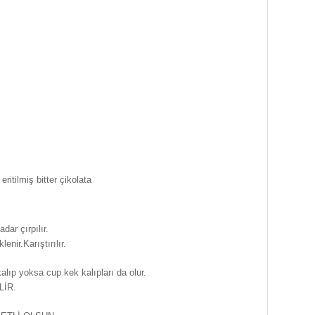
itilmiş bitter çikolata
dar çırpılır.
enir.Karıştırılır.
alıp yoksa cup kek kalıpları da olur.
LİR.