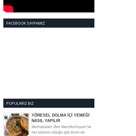
FACEBOOK SAYFAMIZ
POPULARIZ BIZ
YÖRESEL DOLMA İÇİ YEMEĞİ
NASIL YAPILIR
Merhabalarr Ben Merzifon'luyum.Ve
her yörenin olduğu gibi bizim de