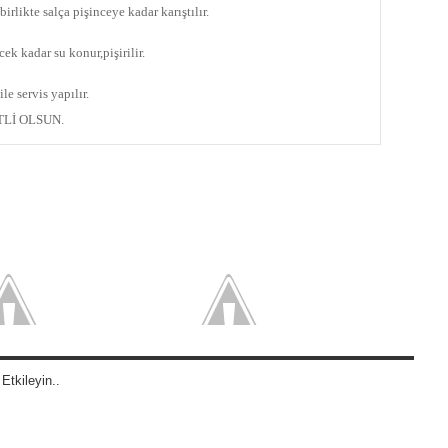
irlikte salça pişinceye kadar karıştılır.
ek kadar su konur,pişirilir.
le servis yapılır.
Lİ OLSUN.
Etkileyin..