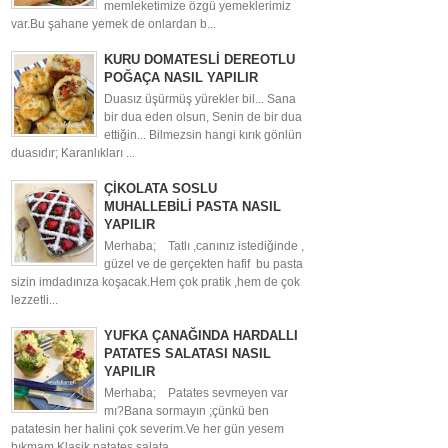
memleketimize özgü yemeklerimiz
var.Bu şahane yemek de onlardan b...
KURU DOMATESLİ DEREOTLU
POĞAÇA NASIL YAPILIR
Duasız üşürmüş yürekler bil... Sana
bir dua eden olsun, Senin de bir dua
ettiğin... Bilmezsin hangi kırık gönlün
duasıdır; Karanlıkları ...
ÇİKOLATA SOSLU
MUHALLEBİLİ PASTA NASIL
YAPILIR
Merhaba; Tatlı ,canınız istediğinde ,
güzel ve de gerçekten hafif bu pasta
sizin imdadınıza koşacak.Hem çok pratik ,hem de çok
lezzetli...
YUFKA ÇANAĞINDA HARDALLI
PATATES SALATASI NASIL
YAPILIR
Merhaba; Patates sevmeyen var
mı?Bana sormayın ;çünkü ben
patatesin her halini çok severim.Ve her gün yesem
bıkmam.Klasik patates salata...