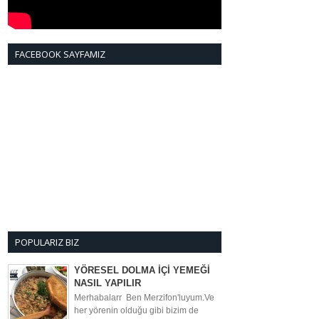
FACEBOOK SAYFAMIZ
POPULARIZ BIZ
YÖRESEL DOLMA İÇİ YEMEĞİ
NASIL YAPILIR
Merhabalarr Ben Merzifon'luyum.Ve
her yörenin olduğu gibi bizim de