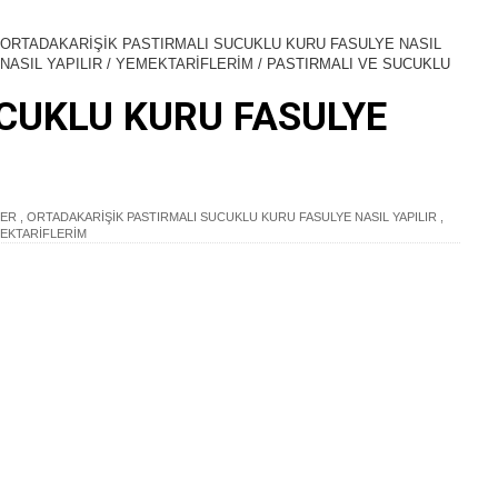
 YAPILIR
ORTADAKARİŞİK PASTIRMALI SUCUKLU KURU FASULYE NASIL
K SÜRPRİZ KEK NASIL YAPILIR
NASIL YAPILIR
/
YEMEKTARİFLERİM
/
PASTIRMALI VE SUCUKLU
CUKLU KURU FASULYE
ASI NASIL YAPILIR
IR
ECE YUMURTA VE BAZLAMAN LAZIM /BAZLAMA BÖREK
LER
,
ORTADAKARİŞİK PASTIRMALI SUCUKLU KURU FASULYE NASIL YAPILIR
,
EKTARİFLERİM