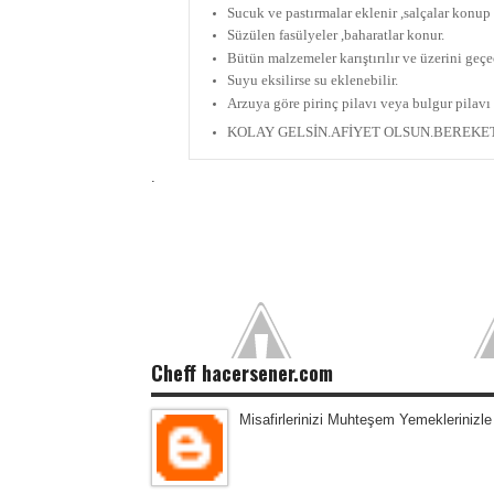
Sucuk ve pastırmalar eklenir ,salçalar konup b
Süzülen fasülyeler ,baharatlar konur.
Bütün malzemeler karıştırılır ve üzerini geçec
Suyu eksilirse su eklenebilir.
Arzuya göre pirinç pilavı veya bulgur pilavı i
KOLAY GELSİN.AFİYET OLSUN.BEREKET
.
Cheff hacersener.com
Misafirlerinizi Muhteşem Yemeklerinizle 