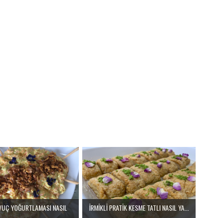
VUÇ YOĞURTLAMASI NASIL
İRMİKLİ PRATİK KESME TATLI NASIL YA...