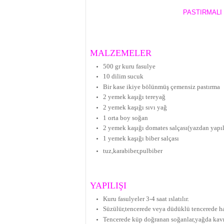
PASTIRMALI
MALZEMELER
500 gr kuru fasulye
10 dilim sucuk
Bir kase ikiye bölünmüş çemensiz pastırma
2 yemek kaşığı tereyağ
2 yemek kaşığı sıvı yağ
1 orta boy soğan
2 yemek kaşığı domates salçası(yazdan yapıl
1 yemek kaşığı biber salçası
tuz,karabiber,pulbiber
YAPILIŞI
Kuru fasulyeler 3-4 saat ıslatılır.
Süzülür,tencerede veya düdüklü tencerede haf
Tencerede küp doğranan soğanlar,yağda kavr