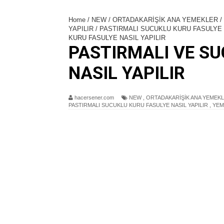
AHUDUDU SOSLU SÜTLAÇ NASIL
Home
/
NEW
/
ORTADAKARİŞİK ANA YEMEKLER
/
HİNDİSTAN CEVİZLİ PORSİYONLU
YAPILIR
/
PASTIRMALI SUCUKLU KURU FASULYE 
KURU FASULYE NASIL YAPILIR
FELLAH KÖFTE NASIL YAPILIR
PASTIRMALI VE SU
ZEYTİNYAĞLI KURU BİBER DOLM
NASIL YAPILIR
BROKOLİ SALATASI NASIL YAPIL
ŞİPŞAK YAPILIYOR /SİZE SAD
hacersener.com
NEW
,
ORTADAKARİŞİK ANA YEMEK
PASTIRMALI SUCUKLU KURU FASULYE NASIL YAPILIR
,
YEM