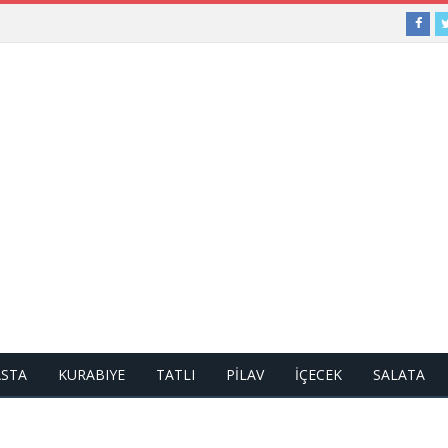
ASTA
KURABIYE
TATLI
PİLAV
İÇECEK
SALATA