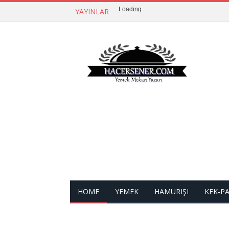
Loading...
YAYINLAR
HOME
YEMEK
HAMURIŞI
KEK-P
İLETIŞIM