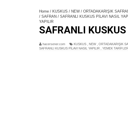
Home
/
KUSKUS
/
NEW
/
ORTADAKARIŞIK SAFRAN
/
SAFRAN
/
SAFRANLI KUSKUS PİLAVI NASIL YAP
YAPILIR
SAFRANLI KUSKUS 
hacersener.com
KUSKUS
,
NEW
,
ORTADAKARIŞIK SAF
SAFRANLI KUSKUS PİLAVI NASIL YAPILIR
,
YEMEK TARİFLE