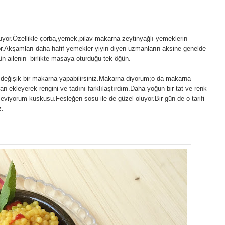
r.Özellikle çorba,yemek,pilav-makarna zeytinyağlı yemeklerin
r.Akşamları daha hafif yemekler yiyin diyen uzmanların aksine genelde
ün ailenin birlikte masaya oturduğu tek öğün.
eğişik bir makarna yapabilirsiniz.Makarna diyorum;o da makarna
fran ekleyerek rengini ve tadını farklılaştırdım.Daha yoğun bir tat ve renk
seviyorum kuskusu.Fesleğen sosu ile de güzel oluyor.Bir gün de o tarifi
z.