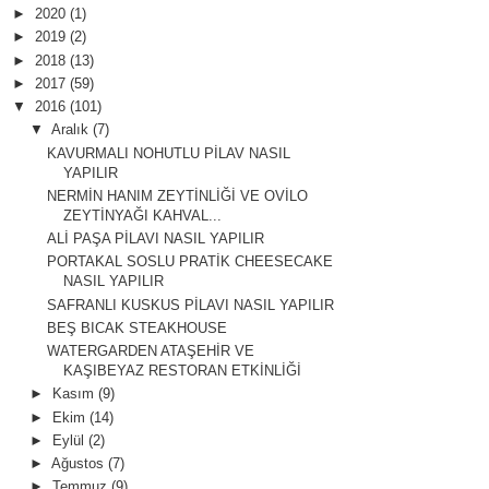
►
2020
(1)
►
2019
(2)
►
2018
(13)
►
2017
(59)
▼
2016
(101)
▼
Aralık
(7)
KAVURMALI NOHUTLU PİLAV NASIL
YAPILIR
NERMİN HANIM ZEYTİNLİĞİ VE OVİLO
ZEYTİNYAĞI KAHVAL...
ALİ PAŞA PİLAVI NASIL YAPILIR
PORTAKAL SOSLU PRATİK CHEESECAKE
NASIL YAPILIR
SAFRANLI KUSKUS PİLAVI NASIL YAPILIR
BEŞ BICAK STEAKHOUSE
WATERGARDEN ATAŞEHİR VE
KAŞIBEYAZ RESTORAN ETKİNLİĞİ
►
Kasım
(9)
►
Ekim
(14)
►
Eylül
(2)
►
Ağustos
(7)
►
Temmuz
(9)