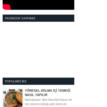
FACEBOOK SAYFAMIZ
POPULARIZ BIZ
YÖRESEL DOLMA İÇİ YEMEĞİ
NASIL YAPILIR
Merhabalarr Ben Merzifon'luyum.Ve
her yörenin olduğu gibi bizim de