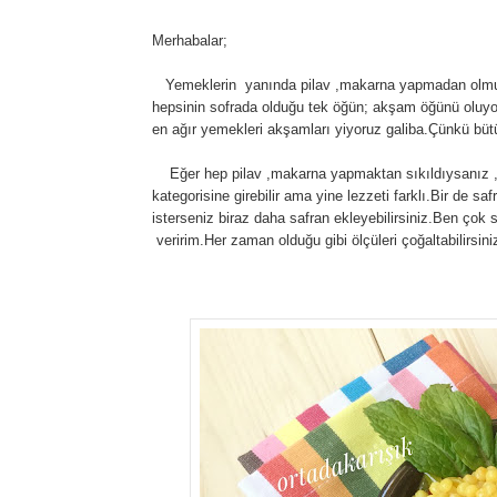
Merhabalar;
Yemeklerin yanında pilav ,makarna yapmadan olmuyo
hepsinin sofrada olduğu tek öğün; akşam öğünü oluyo
en ağır yemekleri akşamları yiyoruz galiba.Çünkü büt
Eğer hep pilav ,makarna yapmaktan sıkıldıysanız ,d
kategorisine girebilir ama yine lezzeti farklı.Bir de sa
isterseniz biraz daha safran ekleyebilirsiniz.Ben çok 
veririm.Her zaman olduğu gibi ölçüleri çoğaltabilirsini