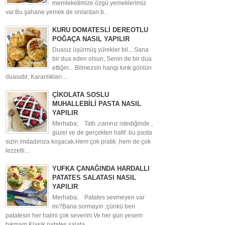
memleketimize özgü yemeklerimiz
var.Bu şahane yemek de onlardan b...
KURU DOMATESLİ DEREOTLU
POĞAÇA NASIL YAPILIR
Duasız üşürmüş yürekler bil... Sana
bir dua eden olsun, Senin de bir dua
ettiğin... Bilmezsin hangi kırık gönlün
duasıdır; Karanlıkları ...
ÇİKOLATA SOSLU
MUHALLEBİLİ PASTA NASIL
YAPILIR
Merhaba; Tatlı ,canınız istediğinde ,
güzel ve de gerçekten hafif bu pasta
sizin imdadınıza koşacak.Hem çok pratik ,hem de çok
lezzetli...
YUFKA ÇANAĞINDA HARDALLI
PATATES SALATASI NASIL
YAPILIR
Merhaba; Patates sevmeyen var
mı?Bana sormayın ;çünkü ben
patatesin her halini çok severim.Ve her gün yesem
bıkmam.Klasik patates salata...