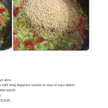
e alınır.
 hafif rengi değişince üzerine su veya et suyu eklenir.
r pişirilir.
r.
OLSUN.