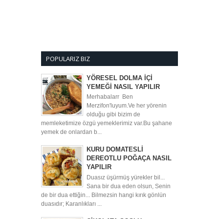
POPULARIZ BIZ
YÖRESEL DOLMA İÇİ
YEMEĞİ NASIL YAPILIR
Merhabalarr Ben
Merzifon'luyum.Ve her yörenin
olduğu gibi bizim de
memleketimize özgü yemeklerimiz var.Bu şahane
yemek de onlardan b...
KURU DOMATESLİ
DEREOTLU POĞAÇA NASIL
YAPILIR
Duasız üşürmüş yürekler bil...
Sana bir dua eden olsun, Senin
de bir dua ettiğin... Bilmezsin hangi kırık gönlün
duasıdır; Karanlıkları ...