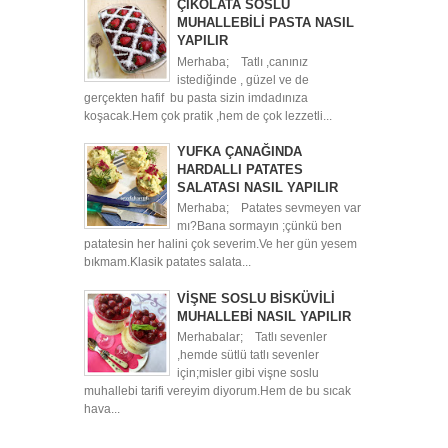
ÇİKOLATA SOSLU
MUHALLEBİLİ PASTA NASIL
YAPILIR
Merhaba; Tatlı ,canınız
istediğinde , güzel ve de
gerçekten hafif bu pasta sizin imdadınıza
koşacak.Hem çok pratik ,hem de çok lezzetli...
YUFKA ÇANAĞINDA
HARDALLI PATATES
SALATASI NASIL YAPILIR
Merhaba; Patates sevmeyen var
mı?Bana sormayın ;çünkü ben
patatesin her halini çok severim.Ve her gün yesem
bıkmam.Klasik patates salata...
VİŞNE SOSLU BİSKÜVİLİ
MUHALLEBİ NASIL YAPILIR
Merhabalar; Tatlı sevenler
,hemde sütlü tatlı sevenler
için;misler gibi vişne soslu
muhallebi tarifi vereyim diyorum.Hem de bu sıcak
hava...