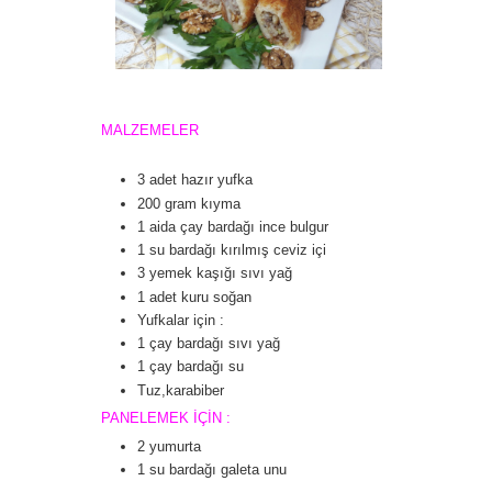
MALZEMELER
3 adet hazır yufka
200 gram kıyma
1 aida çay bardağı ince bulgur
1 su bardağı kırılmış ceviz içi
3 yemek kaşığı sıvı yağ
1 adet kuru soğan
Yufkalar için :
1 çay bardağı sıvı yağ
1 çay bardağı su
Tuz,karabiber
PANELEMEK İÇİN :
2 yumurta
1 su bardağı galeta unu