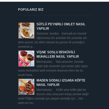
POPULARIZ BIZ
SÜTLÜ PEYNİRLİ OMLET NASIL
YAPILIR
Selamlar ;dostlar Kahvaltı en önemli
öğünümüz.En azından bir yumurta ,bir
dilim peynir ,bir dilim ekmek ile günün ilk yemeğini
yememiz g...
VİŞNE SOSLU BİSKÜVİLİ
MUHALLEBİ NASIL YAPILIR
Merhabalar; Tatlı sevenler ,hemde
sütlü tatlı sevenler için;misler gibi vişne
soslu muhallebi tarifi vereyim diyorum.Hem de bu
sıcak hava...
MADEN SODALI IZGARA KÖFTE
NASIL YAPILIR
Merhabalar; Köfte yine köfte gibi bir
durum oldu ama;een kolay yemek değil
midir?Öğlen yemeği için,akşam yemeği için ...Her
daim en ha...