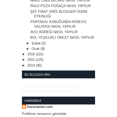
NARLI CHEESECAKE NASIL YAPILIR
RULO PİZZA POĞAÇA NASIL YAPILIR
ŞEF FIRAT SİRİS BLOGGER TADIM
ETKİNLİĞİ
PORTAKAL KABUĞUNDA KEREVİZ
SALATASI NASIL YAPILIR
AVCI BÖREĞİ NASIL YAPILIR
BOL YEŞİLLİKLİ OMLET NASIL YAPILIR
►
Şubat
(2)
►
Ocak
(9)
►
2016
(101)
►
2015
(125)
►
2014
(36)
BU BLOGDA ARA
HAKKIMDA
hacersener.com
Profilimin tamamını görüntüle