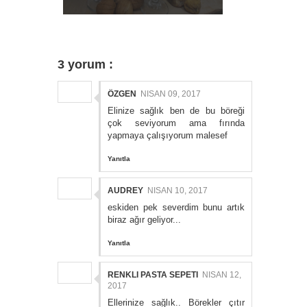
3 yorum :
ÖZGEN
NISAN 09, 2017
Elinize sağlık ben de bu böreği
çok seviyorum ama fırında
yapmaya çalışıyorum malesef
Yanıtla
AUDREY
NISAN 10, 2017
eskiden pek severdim bunu artık
biraz ağır geliyor...
Yanıtla
RENKLI PASTA SEPETI
NISAN 12,
2017
Ellerinize sağlık.. Börekler çıtır